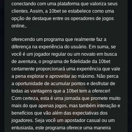
conectando com uma plataforma que valoriza seus
clientes. Assim, a 10bet se estabelece como uma
opção de destaque entre os operadores de jogos
online,.
oferecendo um programa que realmente faz a
diferença na experiência do usuário. Em suma, se
você é um jogador regular ou um novato em busca
de aventura, o programa de fidelidade da 10bet
certamente proporcionará uma experiência que vale
a pena explorar e aproveitar ao máximo. Não perca
a oportunidade de acumular pontos e desfrutar de
todas as vantagens que a 10bet tem a oferecer!
Com certeza, esta é uma jornada que promete muito
mais do que apenas jogos, mas também interação e
benefícios que vão além das expectativas dos
jogadores. Seja você um apostador casual ou um
entusiasta, este programa oferece uma maneira