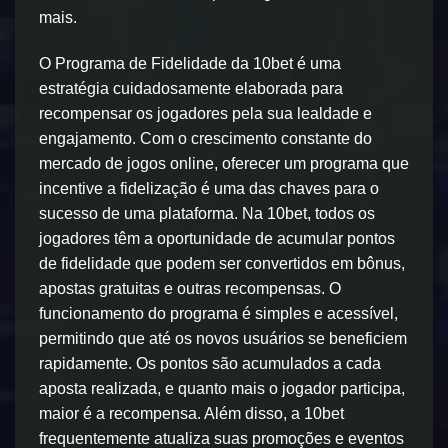
mais.
O Programa de Fidelidade da 10bet é uma
estratégia cuidadosamente elaborada para
recompensar os jogadores pela sua lealdade e
engajamento. Com o crescimento constante do
mercado de jogos online, oferecer um programa que
incentive a fidelização é uma das chaves para o
sucesso de uma plataforma. Na 10bet, todos os
jogadores têm a oportunidade de acumular pontos
de fidelidade que podem ser convertidos em bônus,
apostas gratuitas e outras recompensas. O
funcionamento do programa é simples e acessível,
permitindo que até os novos usuários se beneficiem
rapidamente. Os pontos são acumulados a cada
aposta realizada, e quanto mais o jogador participa,
maior é a recompensa. Além disso, a 10bet
frequentemente atualiza suas promoções e eventos