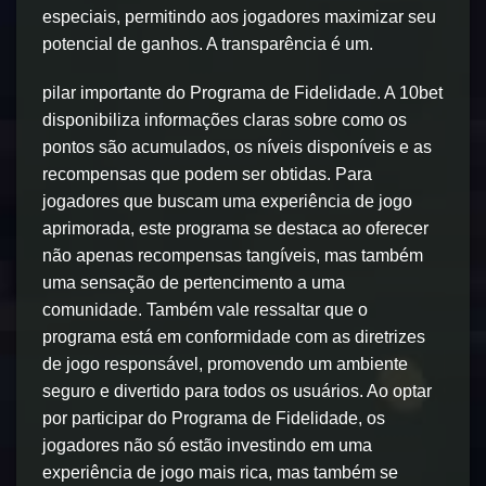
especiais, permitindo aos jogadores maximizar seu
potencial de ganhos. A transparência é um.
pilar importante do Programa de Fidelidade. A 10bet
disponibiliza informações claras sobre como os
pontos são acumulados, os níveis disponíveis e as
recompensas que podem ser obtidas. Para
jogadores que buscam uma experiência de jogo
aprimorada, este programa se destaca ao oferecer
não apenas recompensas tangíveis, mas também
uma sensação de pertencimento a uma
comunidade. Também vale ressaltar que o
programa está em conformidade com as diretrizes
de jogo responsável, promovendo um ambiente
seguro e divertido para todos os usuários. Ao optar
por participar do Programa de Fidelidade, os
jogadores não só estão investindo em uma
experiência de jogo mais rica, mas também se